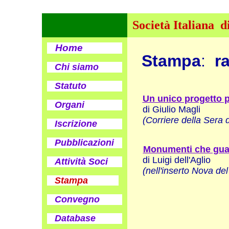
Società Italiana d
Home
Stampa
:
r
Chi siamo
Statuto
Un unico progetto p
Organi
di Giulio Magli
(Corriere della Sera
Iscrizione
Pubblicazioni
Monumenti che guar
di Luigi dell'Aglio
Attività Soci
(nell'inserto Nova de
Stampa
Convegno
Database