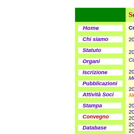
S
Home
C
Chi siamo
20
Statuto
20
C
Organi
20
Iscrizione
Me
Pubblicazioni
2
Attività Soci
Al
Stampa
20
20
Convegno
20
20
Database
20