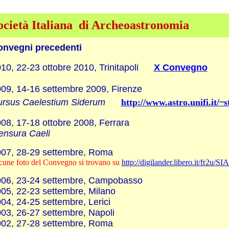
ocietà Italiana di
Archeoastronomia
onvegni precedenti
10, 22-23 ottobre 2010, Trinitapoli
X Convegno
09, 14-16 settembre 2009, Firenze
ursus Caelestium Siderum
http://www.astro.unifi.it/~s
08, 17-18 ottobre 2008, Ferrara
nsura Caeli
007, 28-29 settembre, Roma
cune foto del Convegno si trovano su
http://digilander.libero.it/fr2u/S
06, 23-24 settembre, Campobasso
05, 22-23 settembre, Milano
04, 24-25 settembre, Lerici
03, 26-27 settembre, Napoli
02, 27-28 settembre, Roma