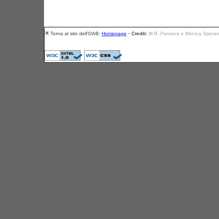
-
Torna al sito dell’OAB:
Homepage
Crediti:
M.R. Panzera e Monica Speran