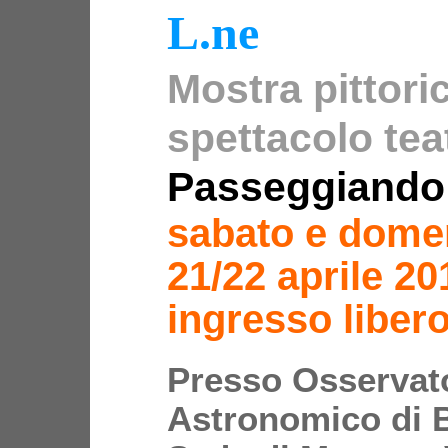
L.ne
Mostra pittori
spettacolo tea
Passeggiando t
sabato e domen
21/22 aprile 20
ingresso liber
Presso Osservat
Astronomico di 