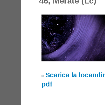
46, Merate (Lc)
Scarica la locandi
pdf