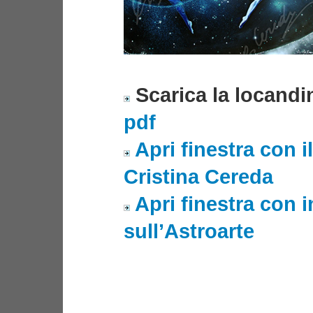
Scarica la locandi
pdf
Apri finestra con i
Cristina Cereda
Apri finestra con 
sull’Astroarte