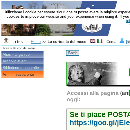
Utilizziamo i cookie per essere sicuri che tu possa avere la migliore esperie
cookies to improve our website and your experience when using it. If you c
in
Ti trovi in:
Home
>>
La curiosità del mese
Cerca
Clicca sulle voci del menù
Alias - Organico
Archivio eventi
Biblioteca monografie
Amm. Trasparente
Accessi alla pagina
(ann
oggi:
Se ti piace POSTA
https://goo.gl/jEl