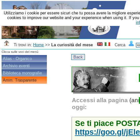
Utilizziamo i cookie per essere sicuri che tu possa avere la migliore esperie
cookies to improve our website and your experience when using it. If you c
in
Ti trovi in:
Home
>>
La curiosità del mese
Cerca
Clicca sulle voci del menù
Alias - Organico
Archivio eventi
Biblioteca monografie
Amm. Trasparente
Accessi alla pagina
(ann
oggi:
Se ti piace POSTA
https://goo.gl/jEl