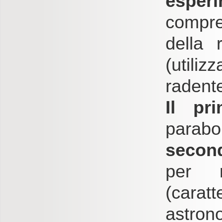
esper
compre
della 
(utiliz
radente
Il pr
parab
secon
per r
(cara
astrono