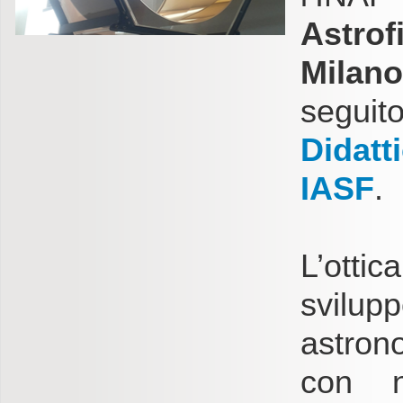
Astrof
Milano
segui
Didatt
IASF
.
L’otti
svil
astrono
con n