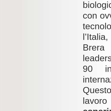
biologi
con ovv
tecnolo
l’Itali
Brera 
leaders
90 in
interna
Questo
lavoro