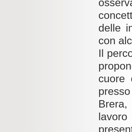
osserv
concet
delle i
con alc
Il perc
propon
cuore d
presso 
Brera, 
lavor
present