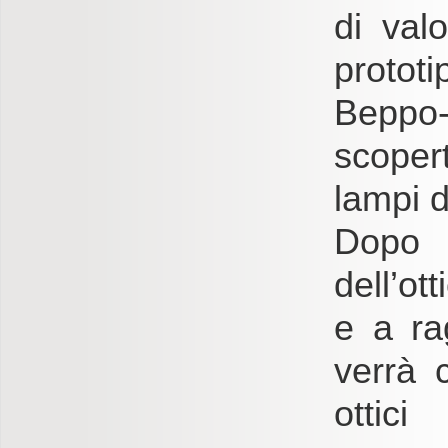
di valo
protot
Beppo
scopert
lampi 
Dopo 
dell’ot
e a ra
verrà 
ottic