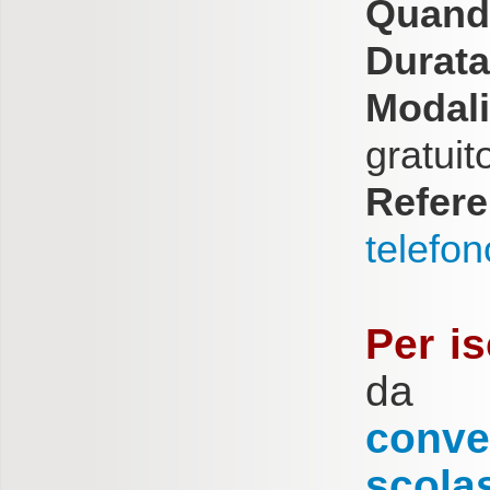
Quand
Durata
Modali
gratuit
Refere
telefon
Per is
da 
conv
scola