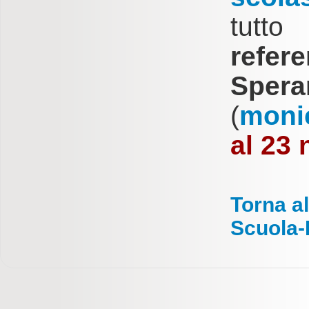
tutt
refer
Spera
(
monic
al 23
Torna al
Scuola-